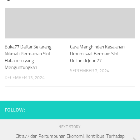
Buka77 Daftar Sekarang:
Cara Menghindari Kesalahan
Nikmati Permainan Slot
Umum saat Bermain Slot
Habanero yang
Online di Jepe77
Menguntungkan
SEPTEMBER 3, 2024
DECEMBER 13, 2024
FOLLOW:
NEXT STORY
Citra77 dan Pertumbuhan Ekonomi: Kontribusi Terhadap