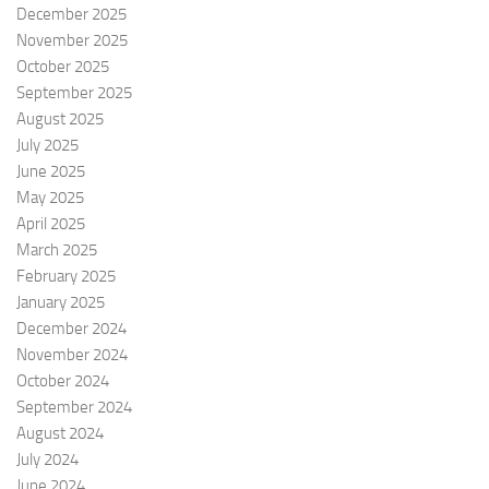
December 2025
November 2025
October 2025
September 2025
August 2025
July 2025
June 2025
May 2025
April 2025
March 2025
February 2025
January 2025
December 2024
November 2024
October 2024
September 2024
August 2024
July 2024
June 2024