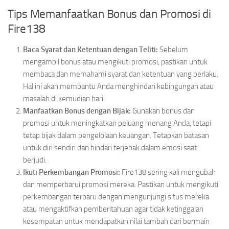
Tips Memanfaatkan Bonus dan Promosi di
Fire138
Baca Syarat dan Ketentuan dengan Teliti:
Sebelum
mengambil bonus atau mengikuti promosi, pastikan untuk
membaca dan memahami syarat dan ketentuan yang berlaku.
Hal ini akan membantu Anda menghindari kebingungan atau
masalah di kemudian hari.
Manfaatkan Bonus dengan Bijak:
Gunakan bonus dan
promosi untuk meningkatkan peluang menang Anda, tetapi
tetap bijak dalam pengelolaan keuangan. Tetapkan batasan
untuk diri sendiri dan hindari terjebak dalam emosi saat
berjudi.
Ikuti Perkembangan Promosi:
Fire138 sering kali mengubah
dan memperbarui promosi mereka. Pastikan untuk mengikuti
perkembangan terbaru dengan mengunjungi situs mereka
atau mengaktifkan pemberitahuan agar tidak ketinggalan
kesempatan untuk mendapatkan nilai tambah dari bermain