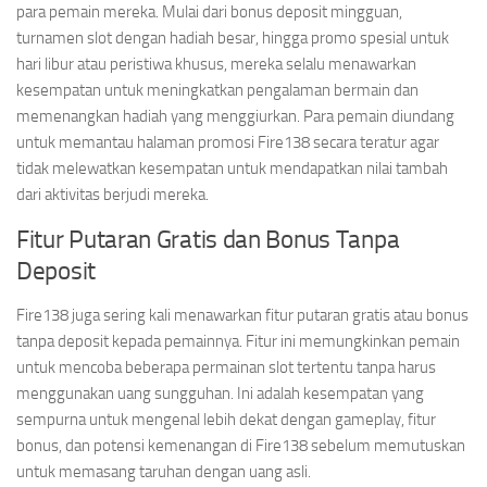
para pemain mereka. Mulai dari bonus deposit mingguan,
turnamen slot dengan hadiah besar, hingga promo spesial untuk
hari libur atau peristiwa khusus, mereka selalu menawarkan
kesempatan untuk meningkatkan pengalaman bermain dan
memenangkan hadiah yang menggiurkan. Para pemain diundang
untuk memantau halaman promosi Fire138 secara teratur agar
tidak melewatkan kesempatan untuk mendapatkan nilai tambah
dari aktivitas berjudi mereka.
Fitur Putaran Gratis dan Bonus Tanpa
Deposit
Fire138 juga sering kali menawarkan fitur putaran gratis atau bonus
tanpa deposit kepada pemainnya. Fitur ini memungkinkan pemain
untuk mencoba beberapa permainan slot tertentu tanpa harus
menggunakan uang sungguhan. Ini adalah kesempatan yang
sempurna untuk mengenal lebih dekat dengan gameplay, fitur
bonus, dan potensi kemenangan di Fire138 sebelum memutuskan
untuk memasang taruhan dengan uang asli.