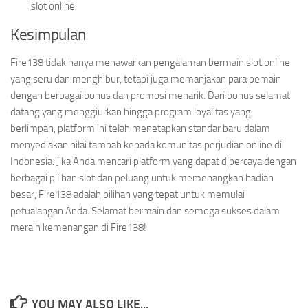
slot online.
Kesimpulan
Fire138 tidak hanya menawarkan pengalaman bermain slot online
yang seru dan menghibur, tetapi juga memanjakan para pemain
dengan berbagai bonus dan promosi menarik. Dari bonus selamat
datang yang menggiurkan hingga program loyalitas yang
berlimpah, platform ini telah menetapkan standar baru dalam
menyediakan nilai tambah kepada komunitas perjudian online di
Indonesia. Jika Anda mencari platform yang dapat dipercaya dengan
berbagai pilihan slot dan peluang untuk memenangkan hadiah
besar, Fire138 adalah pilihan yang tepat untuk memulai
petualangan Anda. Selamat bermain dan semoga sukses dalam
meraih kemenangan di Fire138!
YOU MAY ALSO LIKE...