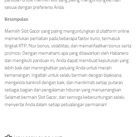
panduan untuk memilih slot yang paling menguntungkan dan
sesuai dengan preferensi Anda.
Kesimpulan
Memilih Slot Gacor yang paling menguntungkan di platform online
memerlukan perhatian pada beberapa faktor kunci, termasuk
tingkat RTP, fitur bonus, volatilitas, dan memanfaatkan bonus serta
promosi. Dengan memahami apa yang ditawarkan oleh Habanero
dan mengikuti panduan ini, Anda dapat membuat keputusan yang
lebih baik dan meningkatkan peluang Anda untuk meraih
kemenangan. Ingatlah untuk selalu bermain dengan bijaksana,
mengelola bankroll dengan baik, dan menikmati setiap putaran
sebagai bagian dari pengalaman hiburan yang menyenangkan.
Selamat bermain Slot Gacor, dan semoga keberuntungan selalu
menyertai Anda dalam setiap petualangan permainan!