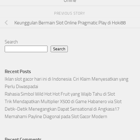
Online
PREVIOUS STORY
Keunggulan Bermain Slot Online Pragmatic Play di Hoki88
Search
Search
Recent Posts
Iklan slot gacor hari ini di Indonesia: Ciri Klaim Menyesatkan yang
Perlu Diwaspadai
Rahasia Simbol Wild Hot Hot Fruit yang Wajib Tahu di Slot
Trik Mendapatkan Multiplier X500 di Game Habanero via Slot
Detik-Detik Menegangkan Dapat Sensational di Angkasa17
Memahami Payline Diagonal pada Slot Gacor Modern
Recent Comments