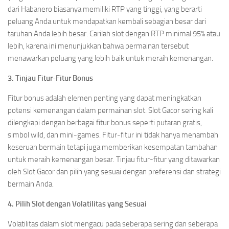
dari Habanero biasanya memiliki RTP yang tinggi, yang berarti
peluang Anda untuk mendapatkan kembali sebagian besar dari
taruhan Anda lebih besar. Carilah slot dengan RTP minimal 95% atau
lebih, karena ini menunjukkan bahwa permainan tersebut
menawarkan peluang yang lebih baik untuk meraih kemenangan.
3. Tinjau Fitur-Fitur Bonus
Fitur bonus adalah elemen penting yang dapat meningkatkan
potensi kemenangan dalam permainan slot. Slot Gacor sering kali
dilengkapi dengan berbagai fitur bonus seperti putaran gratis,
simbol wild, dan mini-games. Fitur-fitur ini tidak hanya menambah
keseruan bermain tetapi juga memberikan kesempatan tambahan
untuk meraih kemenangan besar. Tinjau fitur-fitur yang ditawarkan
oleh Slot Gacor dan pilih yang sesuai dengan preferensi dan strategi
bermain Anda.
4. Pilih Slot dengan Volatilitas yang Sesuai
Volatilitas dalam slot mengacu pada seberapa sering dan seberapa