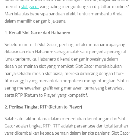
memilih
slot gacor
yang paling menguntungkan di platform online?
Mari kita ulas beberapa panduan efektif untuk membantu Anda
dalam memilih dengan bijaksana.
1. Kenali Slot Gacor dari Habanero
Sebelum memilih Slot Gacor, penting untuk memahami apa yang
ditawarkan oleh Habanero sebagai salah satu penyedia perangkat
lunak terkemuka. Habanero dikenal dengan inovasinya dalam
desain permainan slot yang memikat. Slot Gacor mereka bukan
hanya sekadar mesin slot biasa; mereka dirancang dengan fitur-
fitur canggih yang menarik dan berpotensi menguntungkan. Slot ini
sering menawarkan grafik yang menawan, tema yang bervariasi,
serta RTP (Return to Player) yang kompetitif.
2. Periksa Tingkat RTP (Return to Player)
Salah satu faktor utama dalam menentukan keuntungan dari Slot
Gacor adalah tingkat RTP. RTP adalah persentase dari total taruhan
yang dikembalikan kepada pemain dalam jangka panjang. Slot Gacor