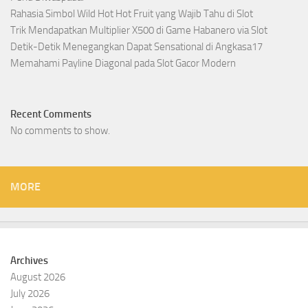
Rahasia Simbol Wild Hot Hot Fruit yang Wajib Tahu di Slot
Trik Mendapatkan Multiplier X500 di Game Habanero via Slot
Detik-Detik Menegangkan Dapat Sensational di Angkasa17
Memahami Payline Diagonal pada Slot Gacor Modern
Recent Comments
No comments to show.
MORE
Archives
August 2026
July 2026