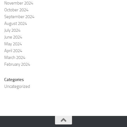
November 2024
October 2024
September 2024
August 2024
July 2024
June 2024
May 2024
April 2024
March 2024
February 2024
Categories
Uncategorized