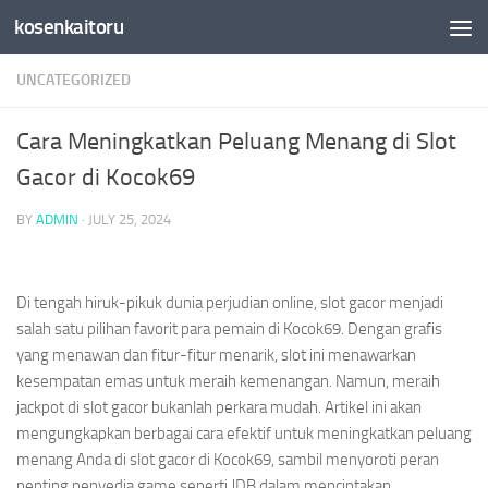
kosenkaitoru
Skip to content
UNCATEGORIZED
Cara Meningkatkan Peluang Menang di Slot
Gacor di Kocok69
BY
ADMIN
·
JULY 25, 2024
Di tengah hiruk-pikuk dunia perjudian online, slot gacor menjadi
salah satu pilihan favorit para pemain di Kocok69. Dengan grafis
yang menawan dan fitur-fitur menarik, slot ini menawarkan
kesempatan emas untuk meraih kemenangan. Namun, meraih
jackpot di slot gacor bukanlah perkara mudah. Artikel ini akan
mengungkapkan berbagai cara efektif untuk meningkatkan peluang
menang Anda di slot gacor di Kocok69, sambil menyoroti peran
penting penyedia game seperti JDB dalam menciptakan