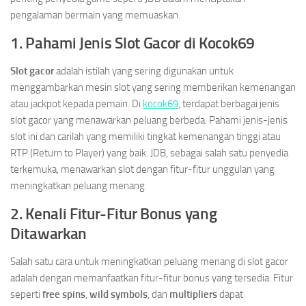
pengalaman bermain yang memuaskan.
1. Pahami Jenis Slot Gacor di Kocok69
Slot gacor
adalah istilah yang sering digunakan untuk
menggambarkan mesin slot yang sering memberikan kemenangan
atau jackpot kepada pemain. Di
kocok69
, terdapat berbagai jenis
slot gacor yang menawarkan peluang berbeda. Pahami jenis-jenis
slot ini dan carilah yang memiliki tingkat kemenangan tinggi atau
RTP (Return to Player) yang baik. JDB, sebagai salah satu penyedia
terkemuka, menawarkan slot dengan fitur-fitur unggulan yang
meningkatkan peluang menang.
2. Kenali Fitur-Fitur Bonus yang
Ditawarkan
Salah satu cara untuk meningkatkan peluang menang di slot gacor
adalah dengan memanfaatkan fitur-fitur bonus yang tersedia. Fitur
seperti
free spins
,
wild symbols
, dan
multipliers
dapat