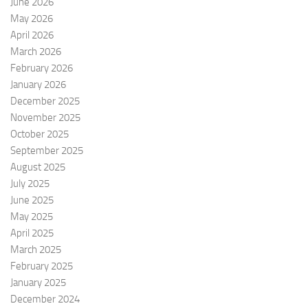
June 2026
May 2026
April 2026
March 2026
February 2026
January 2026
December 2025
November 2025
October 2025
September 2025
August 2025
July 2025
June 2025
May 2025
April 2025
March 2025
February 2025
January 2025
December 2024