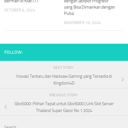
Bermain di Kilat777
dengan Jackpot Progresif
yang Bisa Dimainkan dengan
OCTOBER 6, 2024
Pulsa
NOVEMBER 10, 2024
FOLLOW:
NEXT STORY
Inovasi Terbaru dari Hacksaw Gaming yang Tersedia di
Kingdom4D
PREVIOUS STORY
Gbo5000: Pilihan Tepat untuk Gbo5000 | Link Slot Server
Thailand Super Gacor No 1 2024
Search