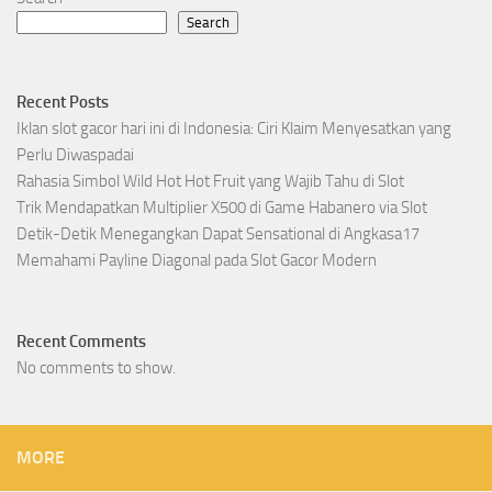
Search
Recent Posts
Iklan slot gacor hari ini di Indonesia: Ciri Klaim Menyesatkan yang
Perlu Diwaspadai
Rahasia Simbol Wild Hot Hot Fruit yang Wajib Tahu di Slot
Trik Mendapatkan Multiplier X500 di Game Habanero via Slot
Detik-Detik Menegangkan Dapat Sensational di Angkasa17
Memahami Payline Diagonal pada Slot Gacor Modern
Recent Comments
No comments to show.
MORE