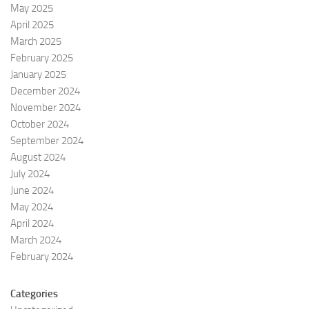
May 2025
April 2025
March 2025
February 2025
January 2025
December 2024
November 2024
October 2024
September 2024
August 2024
July 2024
June 2024
May 2024
April 2024
March 2024
February 2024
Categories