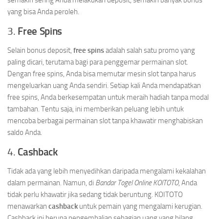
semakin sering Anda melakukan deposit, semakin banyak bonus
yang bisa Anda peroleh.
3.
Free Spins
Selain bonus deposit,
free spins
adalah salah satu promo yang
paling dicari, terutama bagi para penggemar permainan slot.
Dengan free spins, Anda bisa memutar mesin slot tanpa harus
mengeluarkan uang Anda sendiri. Setiap kali Anda mendapatkan
free spins, Anda berkesempatan untuk meraih hadiah tanpa modal
tambahan. Tentu saja, ini memberikan peluang lebih untuk
mencoba berbagai permainan slot tanpa khawatir menghabiskan
saldo Anda.
4.
Cashback
Tidak ada yang lebih menyedihkan daripada mengalami kekalahan
dalam permainan. Namun, di
Bandar Togel Online KOITOTO
, Anda
tidak perlu khawatir jika sedang tidak beruntung. KOITOTO
menawarkan
cashback
untuk pemain yang mengalami kerugian.
Cashback ini berupa pengembalian sebagian uang yang hilang