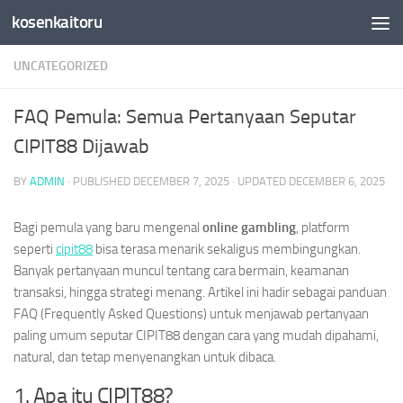
kosenkaitoru
Skip to content
UNCATEGORIZED
FAQ Pemula: Semua Pertanyaan Seputar
CIPIT88 Dijawab
BY
ADMIN
· PUBLISHED
DECEMBER 7, 2025
· UPDATED
DECEMBER 6, 2025
Bagi pemula yang baru mengenal
online gambling
, platform
seperti
cipit88
bisa terasa menarik sekaligus membingungkan.
Banyak pertanyaan muncul tentang cara bermain, keamanan
transaksi, hingga strategi menang. Artikel ini hadir sebagai panduan
FAQ (Frequently Asked Questions) untuk menjawab pertanyaan
paling umum seputar CIPIT88 dengan cara yang mudah dipahami,
natural, dan tetap menyenangkan untuk dibaca.
1. Apa itu CIPIT88?