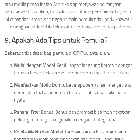
atau media pesan instan. Mereka siap menjawab pertanyaan
seputar verifikasi akun, transaksi, atau aturan permainan. Layanan
ini cepat dan ramah, sehingga pemain pemula tidak perlu khawatir
jika menghadapi kendala teknis atau pertanyaan seputar platform.
9. Apakah Ada Tips untuk Pemula?
Beberapa tips dasar bagi pemula di CIPIT88 antara lain:
Mulai dengan Modal Kecil
: Jangan langsung bermain dengan
taruhan besar. Pelajari mekanisme permainan terlebih dahulu.
Manfaatkan Mode Demo
: Beberapa permainan menyediakan
demo atau trial agar pemain bisa berlatih tanpa risiko uang
nyata.
Pahami Fitur Bonus
: Bonus dan promosi bisa meningkatkan
peluang menang jika digunakan dengan strategi tepat.
Kelola Waktu dan Modal
: Bermain secara bijak membantu
pengalaman lebih menyenangkan dan mengurangi risiko