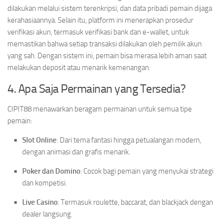
dilakukan melalui sistem terenkripsi, dan data pribadi pemain dijaga
kerahasiaannya. Selain itu, platform ini menerapkan prosedur
verifikasi akun, termasuk verifikasi bank dan e-wallet, untuk
memastikan bahwa setiap transaksi dilakukan oleh pemilik akun
yang sah. Dengan sistem ini, pemain bisa merasa lebih aman saat
melakukan deposit atau menarik kemenangan.
4. Apa Saja Permainan yang Tersedia?
CIPIT88 menawarkan beragam permainan untuk semua tipe
pemain:
Slot Online
: Dari tema fantasi hingga petualangan modern,
dengan animasi dan grafis menarik.
Poker dan Domino
: Cocok bagi pemain yang menyukai strategi
dan kompetisi.
Live Casino
: Termasuk roulette, baccarat, dan blackjack dengan
dealer langsung.