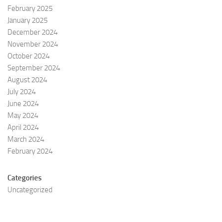
February 2025
January 2025
December 2024
November 2024
October 2024
September 2024
August 2024
July 2024
June 2024
May 2024
April 2024
March 2024
February 2024
Categories
Uncategorized