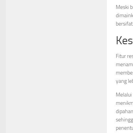
Meski b
dimaink
bersifa
Kes
Fitur r
menamb
memberi
yang le
Melalu
menikma
dipaham
sehingg
penentu