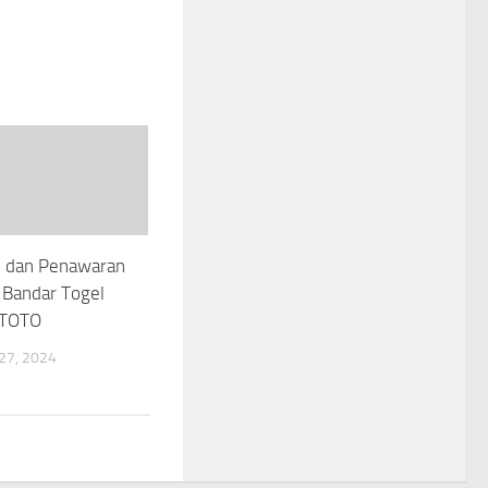
 dan Penawaran
 Bandar Togel
ITOTO
7, 2024