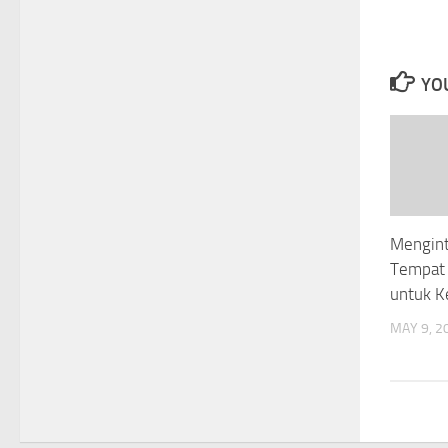
YOU
Menginti
Tempat 
untuk 
MAY 9, 2