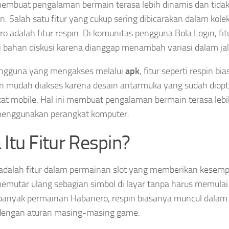
embuat pengalaman bermain terasa lebih dinamis dan tida
. Salah satu fitur yang cukup sering dibicarakan dalam kole
o adalah fitur respin. Di komunitas pengguna Bola Login, fitu
 bahan diskusi karena dianggap menambah variasi dalam ja
engguna yang mengakses melalui
apk
, fitur seperti respin bi
an mudah diakses karena desain antarmuka yang sudah diop
at mobile. Hal ini membuat pengalaman bermain terasa lebi
menggunakan perangkat komputer.
 Itu Fitur Respin?
adalah fitur dalam permainan slot yang memberikan kese
emutar ulang sebagian simbol di layar tanpa harus memulai 
anyak permainan Habanero, respin biasanya muncul dalam k
 dengan aturan masing-masing game.