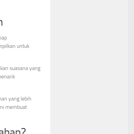
n
tiap
mpilkan untuk
takan suasana yang
menarik
an yang lebih
 ini membuat
bahan?