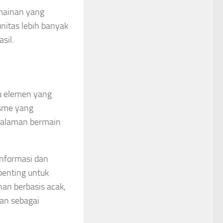
rmainan yang
nitas lebih banyak
sil.
tu elemen yang
isme yang
ngalaman bermain
nformasi dan
 penting untuk
an berbasis acak,
kan sebagai