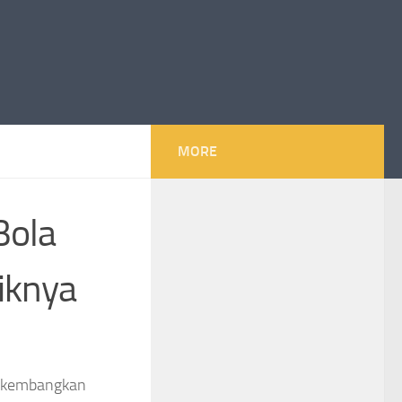
MORE
Bola
riknya
 dikembangkan