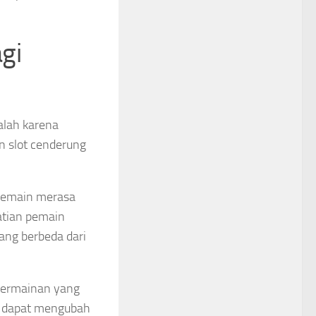
gi
alah karena
n slot cenderung
pemain merasa
hatian pemain
ang berbeda dari
 permainan yang
ng dapat mengubah