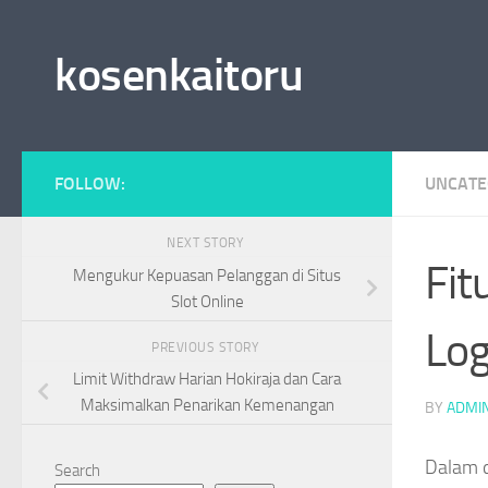
Skip to content
kosenkaitoru
FOLLOW:
UNCATE
NEXT STORY
Fit
Mengukur Kepuasan Pelanggan di Situs
Slot Online
Log
PREVIOUS STORY
Limit Withdraw Harian Hokiraja dan Cara
Maksimalkan Penarikan Kemenangan
BY
ADMI
Dalam d
Search