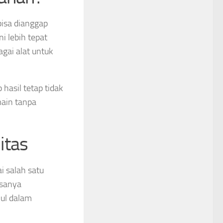
bisa dianggap
i lebih tepat
gai alat untuk
asil tetap tidak
main tanpa
itas
ai salah satu
asanya
ul dalam