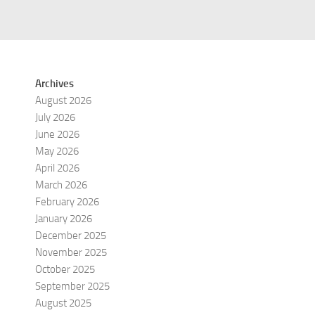
Archives
August 2026
July 2026
June 2026
May 2026
April 2026
March 2026
February 2026
January 2026
December 2025
November 2025
October 2025
September 2025
August 2025