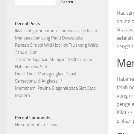
Search
Hai, te
online 
Recent Posts
kita ak
Iklan slot gacor hari ini di Indonesia: Ciri Klaim
setelah
Menyesatkan yang Perlu Diwaspadai
Rahasia Simbol Wild Hot Hot Fruit yang Wajib
dengan 
Tahu di Slot
Men
Trik Mendapatkan Multiplier X500 di Game
Habanero via Slot
Detik-Detik Menegangkan Dapat
Habaner
Sensational di Angkasa17
telah b
Memahami Payline Diagonal pada Slot Gacor
yang me
Modern
pengal
Kilat77
Recent Comments
pilihan
No comments to show.