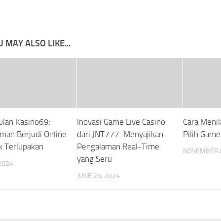
 MAY ALSO LIKE...
lan Kasino69:
Inovasi Game Live Casino
Cara Meni
man Berjudi Online
dari JNT777: Menyajikan
Pilih Game
k Terlupakan
Pengalaman Real-Time
NOVEMBER 8
yang Seru
2024
JUNE 26, 2024