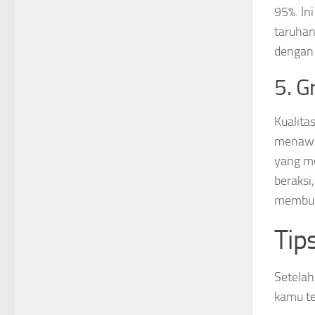
95%. In
taruhan
dengan 
5. G
Kualita
menawan
yang me
beraksi
membua
Tip
Setelah
kamu t