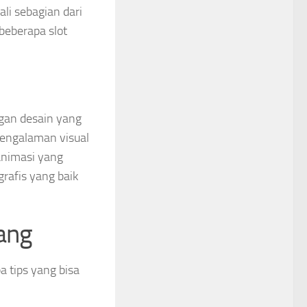
li sebagian dari
beberapa slot
ngan desain yang
engalaman visual
animasi yang
rafis yang baik
ang
a tips yang bisa