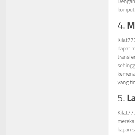
Dengan 
kompute
M
4.
Kilat7
dapat m
transfer
sehingg
kemena
yang ti
L
5.
Kilat77
mereka
kapan s