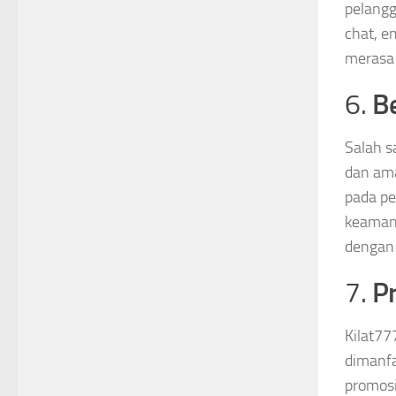
pelangg
chat, e
merasa 
B
6.
Salah s
dan ama
pada pe
keamana
dengan 
P
7.
Kilat77
dimanfa
promosi