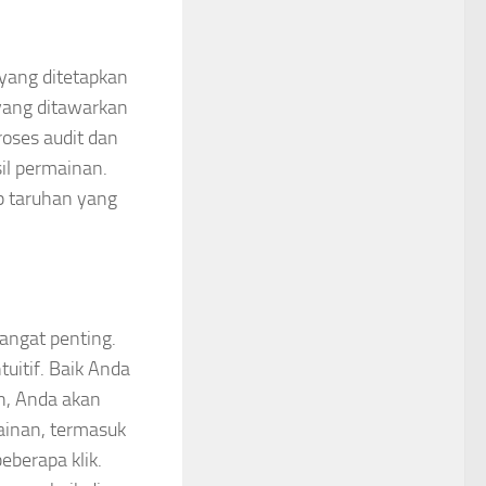
 yang ditetapkan
yang ditawarkan
roses audit dan
il permainan.
p taruhan yang
angat penting.
uitif. Baik Anda
n, Anda akan
ainan, termasuk
eberapa klik.