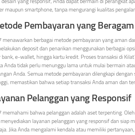
desain yang responsif, Anda dapat bermain di perangkat apa
r maupun smartphone, tanpa mengurangi kualitas pengala
etode Pembayaran yang Beragam
77 menawarkan berbagai metode pembayaran yang aman da
elakukan deposit dan penarikan menggunakan berbagai opsi,
 bank, e-wallet, hingga kartu kredit. Proses transaksi di Kil
a Anda tidak perlu menunggu lama untuk mulai bermain ata
ngan Anda. Semua metode pembayaran dilengkapi dengan
nggi, memastikan bahwa setiap transaksi Anda aman dan ter
ayanan Pelanggan yang Responsif
7 memahami bahwa pelanggan adalah aset terpenting. Oleh 
 menyediakan layanan pelanggan yang responsif dan siap
aja. Jika Anda mengalami kendala atau memiliki pertanyaan