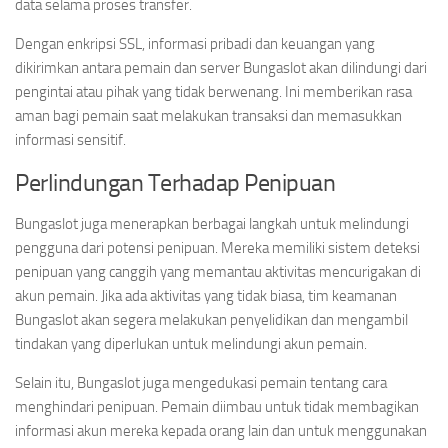
data selama proses transfer.
Dengan enkripsi SSL, informasi pribadi dan keuangan yang
dikirimkan antara pemain dan server Bungaslot akan dilindungi dari
pengintai atau pihak yang tidak berwenang. Ini memberikan rasa
aman bagi pemain saat melakukan transaksi dan memasukkan
informasi sensitif.
Perlindungan Terhadap Penipuan
Bungaslot juga menerapkan berbagai langkah untuk melindungi
pengguna dari potensi penipuan. Mereka memiliki sistem deteksi
penipuan yang canggih yang memantau aktivitas mencurigakan di
akun pemain. Jika ada aktivitas yang tidak biasa, tim keamanan
Bungaslot akan segera melakukan penyelidikan dan mengambil
tindakan yang diperlukan untuk melindungi akun pemain.
Selain itu, Bungaslot juga mengedukasi pemain tentang cara
menghindari penipuan. Pemain diimbau untuk tidak membagikan
informasi akun mereka kepada orang lain dan untuk menggunakan