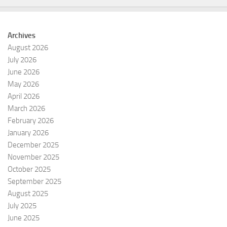
Archives
August 2026
July 2026
June 2026
May 2026
April 2026
March 2026
February 2026
January 2026
December 2025
November 2025
October 2025
September 2025
August 2025
July 2025
June 2025