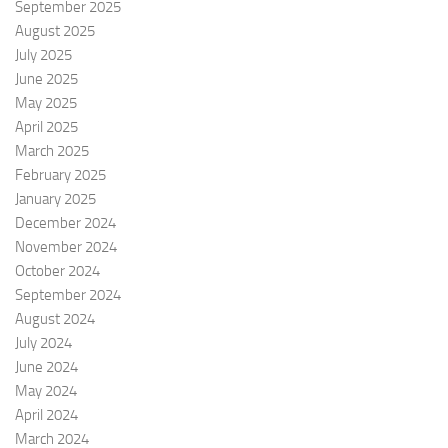
September 2025
August 2025
July 2025
June 2025
May 2025
April 2025
March 2025
February 2025
January 2025
December 2024
November 2024
October 2024
September 2024
August 2024
July 2024
June 2024
May 2024
April 2024
March 2024