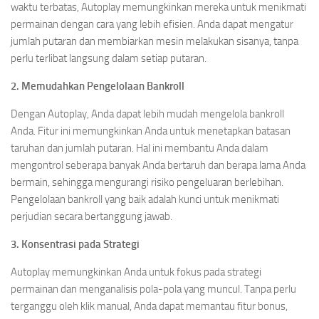
waktu terbatas, Autoplay memungkinkan mereka untuk menikmati
permainan dengan cara yang lebih efisien. Anda dapat mengatur
jumlah putaran dan membiarkan mesin melakukan sisanya, tanpa
perlu terlibat langsung dalam setiap putaran.
2. Memudahkan Pengelolaan Bankroll
Dengan Autoplay, Anda dapat lebih mudah mengelola bankroll
Anda. Fitur ini memungkinkan Anda untuk menetapkan batasan
taruhan dan jumlah putaran. Hal ini membantu Anda dalam
mengontrol seberapa banyak Anda bertaruh dan berapa lama Anda
bermain, sehingga mengurangi risiko pengeluaran berlebihan.
Pengelolaan bankroll yang baik adalah kunci untuk menikmati
perjudian secara bertanggung jawab.
3. Konsentrasi pada Strategi
Autoplay memungkinkan Anda untuk fokus pada strategi
permainan dan menganalisis pola-pola yang muncul. Tanpa perlu
terganggu oleh klik manual, Anda dapat memantau fitur bonus,