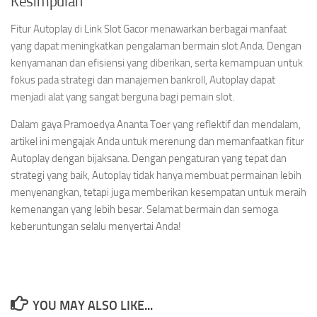
Kesimpulan
Fitur Autoplay di Link Slot Gacor menawarkan berbagai manfaat
yang dapat meningkatkan pengalaman bermain slot Anda. Dengan
kenyamanan dan efisiensi yang diberikan, serta kemampuan untuk
fokus pada strategi dan manajemen bankroll, Autoplay dapat
menjadi alat yang sangat berguna bagi pemain slot.
Dalam gaya Pramoedya Ananta Toer yang reflektif dan mendalam,
artikel ini mengajak Anda untuk merenung dan memanfaatkan fitur
Autoplay dengan bijaksana. Dengan pengaturan yang tepat dan
strategi yang baik, Autoplay tidak hanya membuat permainan lebih
menyenangkan, tetapi juga memberikan kesempatan untuk meraih
kemenangan yang lebih besar. Selamat bermain dan semoga
keberuntungan selalu menyertai Anda!
YOU MAY ALSO LIKE...