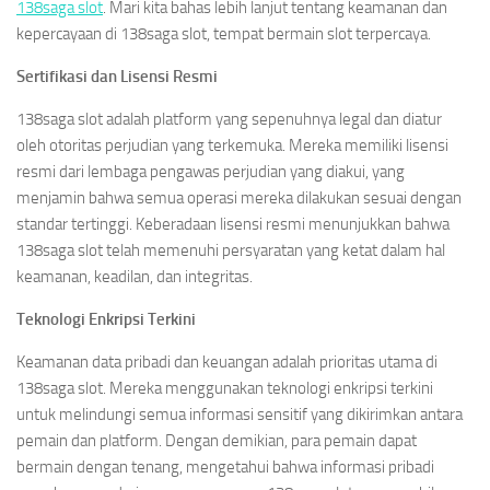
138saga slot
. Mari kita bahas lebih lanjut tentang keamanan dan
kepercayaan di 138saga slot, tempat bermain slot terpercaya.
Sertifikasi dan Lisensi Resmi
138saga slot adalah platform yang sepenuhnya legal dan diatur
oleh otoritas perjudian yang terkemuka. Mereka memiliki lisensi
resmi dari lembaga pengawas perjudian yang diakui, yang
menjamin bahwa semua operasi mereka dilakukan sesuai dengan
standar tertinggi. Keberadaan lisensi resmi menunjukkan bahwa
138saga slot telah memenuhi persyaratan yang ketat dalam hal
keamanan, keadilan, dan integritas.
Teknologi Enkripsi Terkini
Keamanan data pribadi dan keuangan adalah prioritas utama di
138saga slot. Mereka menggunakan teknologi enkripsi terkini
untuk melindungi semua informasi sensitif yang dikirimkan antara
pemain dan platform. Dengan demikian, para pemain dapat
bermain dengan tenang, mengetahui bahwa informasi pribadi