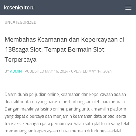
kosenkaitoru
Skip to content
UNCATEGORIZED
Membahas Keamanan dan Kepercayaan di
138saga Slot: Tempat Bermain Slot
Terpercaya
BY
ADMIN
· PUBLISHED
MAY 16, 2024
· UPDATED
MAY 14, 2024
Dalam dunia perjudian online, keamanan dan kepercayaan adalah
dua faktor utama yang harus dipertimbangkan oleh para pemain.
Dengan maraknya kasino online, penting untuk memilih platform
yang dapat dipercaya dan menjamin keamanan data pribadi serta
transaksi keuangan para pemainnya. Salah satu platform yang telah
memenangkan kepercayaan ribuan pemain di Indonesia adalah