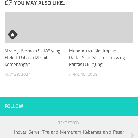
YOU MAY ALSO LIKE...
Strategi Bermain Slot88 yang
Menemukan Slot Impian:
Efektif: Rahasia Meraih
Daftar Situs Slot Terbaik yang
Kemenangan
Pantas Dikunjungi
MAY 28, 2024
APRIL 15, 2024
FOLLOW:
NEXT STORY
Inovasi Server Thailand: Memahami Keberhasilan di Pasar