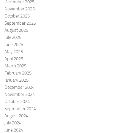
December 2025
November 2025
October 2025
September 2025
August 2025
July 2025
June 2025
May 2025
April 2025
March 2025
February 2025
January 2025
December 2024
November 2024
October 2024
September 2024
August 2024
July 2024
June 2024