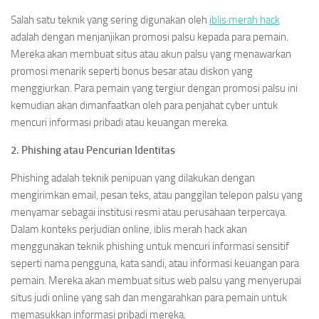
Salah satu teknik yang sering digunakan oleh
iblis merah hack
adalah dengan menjanjikan promosi palsu kepada para pemain.
Mereka akan membuat situs atau akun palsu yang menawarkan
promosi menarik seperti bonus besar atau diskon yang
menggiurkan. Para pemain yang tergiur dengan promosi palsu ini
kemudian akan dimanfaatkan oleh para penjahat cyber untuk
mencuri informasi pribadi atau keuangan mereka.
2. Phishing atau Pencurian Identitas
Phishing adalah teknik penipuan yang dilakukan dengan
mengirimkan email, pesan teks, atau panggilan telepon palsu yang
menyamar sebagai institusi resmi atau perusahaan terpercaya.
Dalam konteks perjudian online, iblis merah hack akan
menggunakan teknik phishing untuk mencuri informasi sensitif
seperti nama pengguna, kata sandi, atau informasi keuangan para
pemain. Mereka akan membuat situs web palsu yang menyerupai
situs judi online yang sah dan mengarahkan para pemain untuk
memasukkan informasi pribadi mereka.