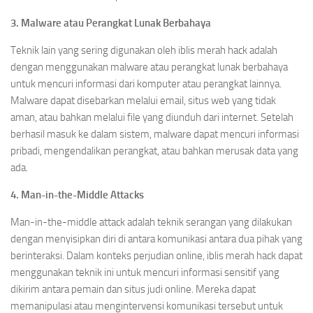
3. Malware atau Perangkat Lunak Berbahaya
Teknik lain yang sering digunakan oleh iblis merah hack adalah
dengan menggunakan malware atau perangkat lunak berbahaya
untuk mencuri informasi dari komputer atau perangkat lainnya.
Malware dapat disebarkan melalui email, situs web yang tidak
aman, atau bahkan melalui file yang diunduh dari internet. Setelah
berhasil masuk ke dalam sistem, malware dapat mencuri informasi
pribadi, mengendalikan perangkat, atau bahkan merusak data yang
ada.
4. Man-in-the-Middle Attacks
Man-in-the-middle attack adalah teknik serangan yang dilakukan
dengan menyisipkan diri di antara komunikasi antara dua pihak yang
berinteraksi. Dalam konteks perjudian online, iblis merah hack dapat
menggunakan teknik ini untuk mencuri informasi sensitif yang
dikirim antara pemain dan situs judi online. Mereka dapat
memanipulasi atau mengintervensi komunikasi tersebut untuk