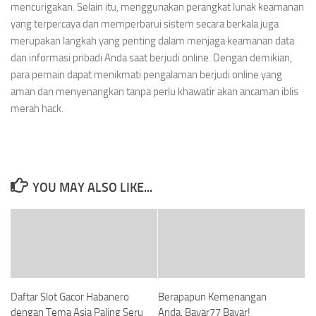
mencurigakan. Selain itu, menggunakan perangkat lunak keamanan
yang terpercaya dan memperbarui sistem secara berkala juga
merupakan langkah yang penting dalam menjaga keamanan data
dan informasi pribadi Anda saat berjudi online. Dengan demikian,
para pemain dapat menikmati pengalaman berjudi online yang
aman dan menyenangkan tanpa perlu khawatir akan ancaman iblis
merah hack.
YOU MAY ALSO LIKE...
Daftar Slot Gacor Habanero
Berapapun Kemenangan
dengan Tema Asia Paling Seru
Anda, Bayar77 Bayar!