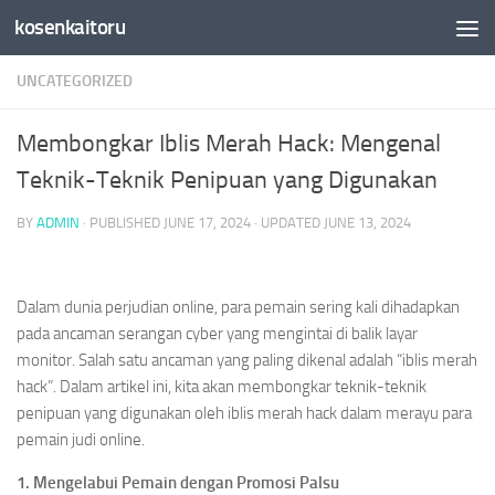
kosenkaitoru
Skip to content
UNCATEGORIZED
Membongkar Iblis Merah Hack: Mengenal
Teknik-Teknik Penipuan yang Digunakan
BY
ADMIN
· PUBLISHED
JUNE 17, 2024
· UPDATED
JUNE 13, 2024
Dalam dunia perjudian online, para pemain sering kali dihadapkan
pada ancaman serangan cyber yang mengintai di balik layar
monitor. Salah satu ancaman yang paling dikenal adalah “iblis merah
hack”. Dalam artikel ini, kita akan membongkar teknik-teknik
penipuan yang digunakan oleh iblis merah hack dalam merayu para
pemain judi online.
1. Mengelabui Pemain dengan Promosi Palsu