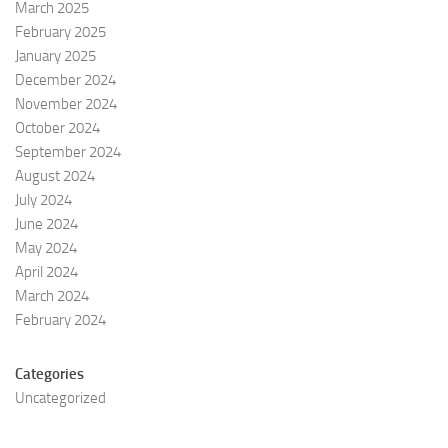
March 2025
February 2025
January 2025
December 2024
November 2024
October 2024
September 2024
August 2024
July 2024
June 2024
May 2024
April 2024
March 2024
February 2024
Categories
Uncategorized