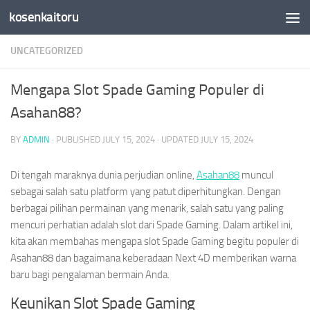
kosenkaitoru
Skip to content
UNCATEGORIZED
Mengapa Slot Spade Gaming Populer di
Asahan88?
BY
ADMIN
· PUBLISHED
JULY 15, 2024
· UPDATED
JULY 15, 2024
Di tengah maraknya dunia perjudian online,
Asahan88
muncul
sebagai salah satu platform yang patut diperhitungkan. Dengan
berbagai pilihan permainan yang menarik, salah satu yang paling
mencuri perhatian adalah slot dari Spade Gaming. Dalam artikel ini,
kita akan membahas mengapa slot Spade Gaming begitu populer di
Asahan88 dan bagaimana keberadaan Next 4D memberikan warna
baru bagi pengalaman bermain Anda.
Keunikan Slot Spade Gaming