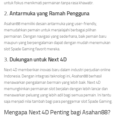
untuk fokus menikmati permainan tanpa rasa khawatir.
2.
Antarmuka yang Ramah Pengguna
Asahan88 memiliki desain antarmuka yang user-friendly,
memudahkan pemain untuk menjelajahi berbagai pilihan
permainan. Dengan navigasi yang sederhana, baik pemain baru
maupun yang berpengalaman dapat dengan mudah menemukan
slot Spade Gaming favorit mereka.
3.
Dukungan untuk Next 4D
Next 4D memberikan inovasi baru dalam industri perjudian online
Indonesia. Dengan integrasi teknologi ini, Asahan88 berhasil
menawarkan pengalaman bermain yang lebih baik. Next 4D
memungkinkan permainan slot berjalan dengan lebih lancar dan
menawarkan peluang yang lebih adil bagi semua pemain. Ini tentu
saja menjadi nilai tambah bagi para penggemar slot Spade Gaming.
Mengapa Next 4D Penting bagi Asahan88?