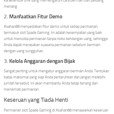
karakteristik unik yang memengaruhi cara bermain dan peluang
menang.
2.
Manfaatkan Fitur Demo
Asahan88 menyediakan fitur demo untuk setiap permainan,
termasuk slot Spade Gaming. Ini adalah kesempatan yang baik
untuk mencoba permainan tanpa risiko kehilangan uang, sehingga
Anda dapat merasakan suasana permainan sebelum bermain
dengan uang sungguhan.
3.
Kelola Anggaran dengan Bijak
Sangat penting untuk mengatur anggaran bermain Anda. Tentukan
batas maksimal yang siap Anda pertaruhkan dan jangan melebihi
jumlah tersebut. Ini akan membantu Anda tetap tenang dan
menikmati permainan.
Keseruan yang Tiada Henti
Permainan slot Spade Gaming di Asahan88 menawarkan keseruan