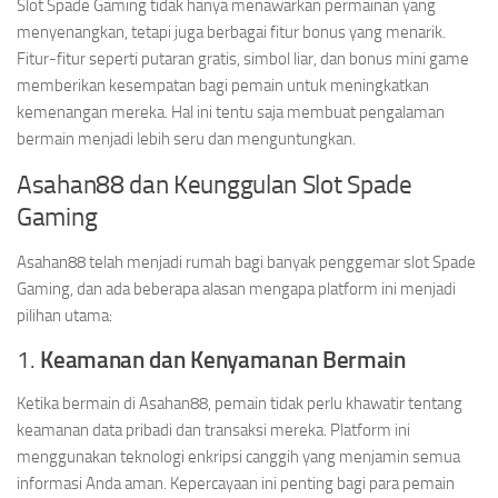
Slot Spade Gaming tidak hanya menawarkan permainan yang
menyenangkan, tetapi juga berbagai fitur bonus yang menarik.
Fitur-fitur seperti putaran gratis, simbol liar, dan bonus mini game
memberikan kesempatan bagi pemain untuk meningkatkan
kemenangan mereka. Hal ini tentu saja membuat pengalaman
bermain menjadi lebih seru dan menguntungkan.
Asahan88 dan Keunggulan Slot Spade
Gaming
Asahan88 telah menjadi rumah bagi banyak penggemar slot Spade
Gaming, dan ada beberapa alasan mengapa platform ini menjadi
pilihan utama:
1.
Keamanan dan Kenyamanan Bermain
Ketika bermain di Asahan88, pemain tidak perlu khawatir tentang
keamanan data pribadi dan transaksi mereka. Platform ini
menggunakan teknologi enkripsi canggih yang menjamin semua
informasi Anda aman. Kepercayaan ini penting bagi para pemain