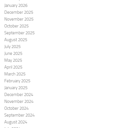
January 2026
December 2025
November 2025
October 2025
September 2025
August 2025
July 2025
June 2025
May 2025
April 2025
March 2025
February 2025
January 2025
December 2024
November 2024
October 2024
September 2024
August 2024