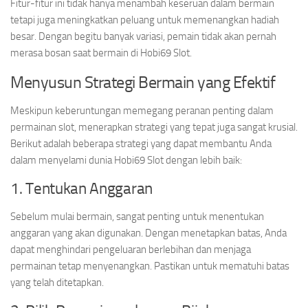
Fitur-fitur ini tidak hanya menambah keseruan dalam bermain
tetapi juga meningkatkan peluang untuk memenangkan hadiah
besar. Dengan begitu banyak variasi, pemain tidak akan pernah
merasa bosan saat bermain di Hobi69 Slot.
Menyusun Strategi Bermain yang Efektif
Meskipun keberuntungan memegang peranan penting dalam
permainan slot, menerapkan strategi yang tepat juga sangat krusial.
Berikut adalah beberapa strategi yang dapat membantu Anda
dalam menyelami dunia Hobi69 Slot dengan lebih baik:
1. Tentukan Anggaran
Sebelum mulai bermain, sangat penting untuk menentukan
anggaran yang akan digunakan. Dengan menetapkan batas, Anda
dapat menghindari pengeluaran berlebihan dan menjaga
permainan tetap menyenangkan. Pastikan untuk mematuhi batas
yang telah ditetapkan.