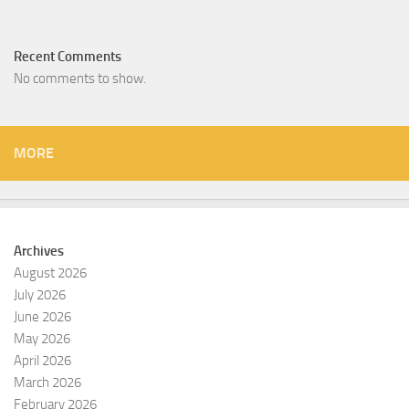
Recent Comments
No comments to show.
MORE
Archives
August 2026
July 2026
June 2026
May 2026
April 2026
March 2026
February 2026