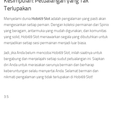
Kesimpulan: Petualangan yang Tak
Terlupakan
Menyelami dunia
Hobi69 Slot
adalah pengalaman yang pasti akan
mengesankan setiap pemain. Dengan koleksi permainan dari Spinix
yang beragam, antarmuka yang mudah digunakan, dan komunitas
yang solid, Hobi69 Slot menawarkan segala yang dibutuhkan untuk
menjadikan setiap sesi permainan menjadi luar biasa.
Jadi, jika Anda belum mencoba Hobi69 Slot, inilah saatnya untuk
bergabung dan menjelajahi setiap sudut petualangan ini. Siapkan
diri Anda untuk merasakan serunya bermain dan berharap
keberuntungan selalu menyertai Anda. Selamat bermain dan
nikmati pengalaman yang tidak terlupakan di Hobi69 Slot!
3.5