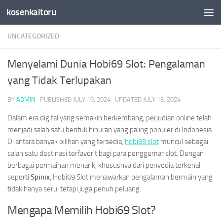
kosenkaitoru
Skip to content
UNCATEGORIZED
Menyelami Dunia Hobi69 Slot: Pengalaman
yang Tidak Terlupakan
BY
ADMIN
· PUBLISHED
JULY 19, 2024
· UPDATED
JULY 13, 2024
Dalam era digital yang semakin berkembang, perjudian online telah
menjadi salah satu bentuk hiburan yang paling populer di Indonesia.
Di antara banyak pilihan yang tersedia,
hobi69 slot
muncul sebagai
salah satu destinasi terfavorit bagi para penggemar slot. Dengan
berbagai permainan menarik, khususnya dari penyedia terkenal
seperti
Spinix
, Hobi69 Slot menawarkan pengalaman bermain yang
tidak hanya seru, tetapi juga penuh peluang.
Mengapa Memilih Hobi69 Slot?