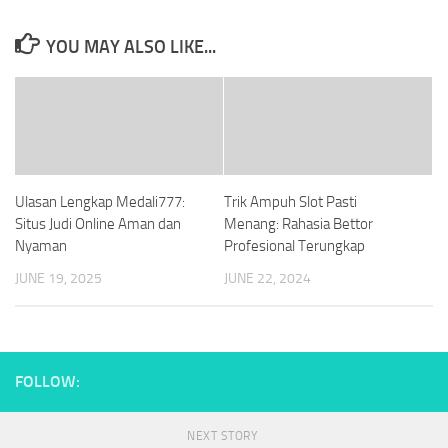
YOU MAY ALSO LIKE...
Ulasan Lengkap Medali777:
Trik Ampuh Slot Pasti
Situs Judi Online Aman dan
Menang: Rahasia Bettor
Nyaman
Profesional Terungkap
JUNE 19, 2025
JUNE 22, 2024
FOLLOW:
NEXT STORY