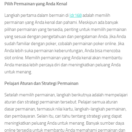
Pilih Permainan yang Anda Kenal
Langkah pertama dalam bermain di
Idr168
adalah memilih
permainan yang Anda kenal dan pahami. Meskipun ada banyak
pilihan permainan yang tersedia, penting untuk memilih permainan
yang sesuai dengan pengetahuan dan pengalaman Anda. Jika Anda
sudah familiar dengan poker, cobalah permainan poker online. Jika
Anda lebih suka permainan keberuntungan, Anda bisa mencoba
slot online. Memilih permainan yang Anda kenal akan membantu
Anda merasa lebih percaya diri dan meningkatkan peluang Anda
untuk menang.
Pelajari Aturan dan Strategi Permainan
Setelah memilih permainan, langkah berikutnya adalah mempelajari
aturan dan strategi permainan tersebut. Pelajari semua aturan
dasar permainan, termasuk nilai kartu, langkah-langkah permainan,
dan pembayaran. Selain itu, cari tahu tentang strategi yang dapat
meningkatkan peluang Anda untuk menang. Banyak sumber daya
online tersedia untuk membantu Anda memahami permainan dan