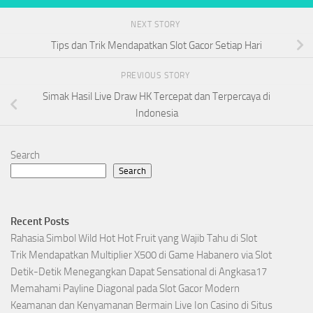
NEXT STORY
Tips dan Trik Mendapatkan Slot Gacor Setiap Hari
PREVIOUS STORY
Simak Hasil Live Draw HK Tercepat dan Terpercaya di
Indonesia
Search
Search
Recent Posts
Rahasia Simbol Wild Hot Hot Fruit yang Wajib Tahu di Slot
Trik Mendapatkan Multiplier X500 di Game Habanero via Slot
Detik-Detik Menegangkan Dapat Sensational di Angkasa17
Memahami Payline Diagonal pada Slot Gacor Modern
Keamanan dan Kenyamanan Bermain Live Ion Casino di Situs