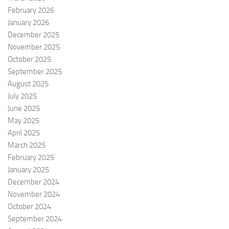
February 2026
January 2026
December 2025
November 2025
October 2025
September 2025
August 2025
July 2025
June 2025
May 2025
April 2025
March 2025
February 2025
January 2025
December 2024
November 2024
October 2024
September 2024