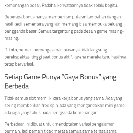
kemenangan besar. Padahal kenyataannya tidak selalu begitu.
Beberapa bonus hanya memberikan putaran tambahan dengan
hasil kecil, sementara yang lain memang bisa membuka peluang
pengganda besar. Semua tergantung pada desain game masing-
masing.
Di
toto
, pemain berpengalaman biasanya tidak langsung
berekspektasi tinggi saat bonus aktif, karena mereka tahu hasilnya
tetap bervariasi.
Setiap Game Punya “Gaya Bonus” yang
Berbeda
Tidak semua slot memiliki cara kerja bonus yang sama. Ada yang
sering memberikan free spin, ada yang mengandalkan mini game,
ada juga yang fokus pada pengganda kemenangan.
Perbedaan ini dibuat untuk menciptakan variasi pengalaman
bermain. Jadi pemain tidak merasa semua game terasa sama.