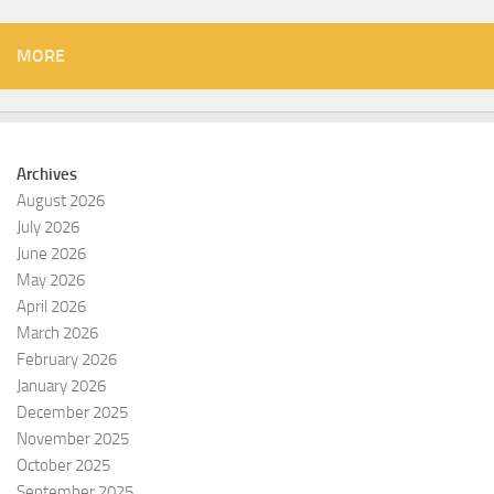
MORE
Archives
August 2026
July 2026
June 2026
May 2026
April 2026
March 2026
February 2026
January 2026
December 2025
November 2025
October 2025
September 2025