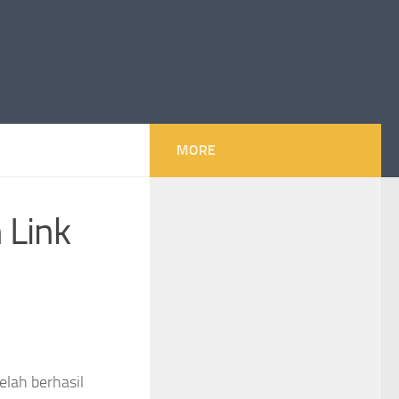
MORE
 Link
lah berhasil