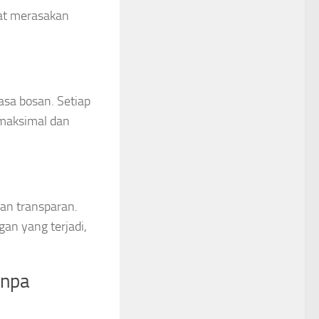
at merasakan
sa bosan. Setiap
 maksimal dan
dan transparan.
an yang terjadi,
anpa