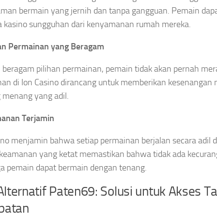
man bermain yang jernih dan tanpa gangguan. Pemain dap
a kasino sungguhan dari kenyamanan rumah mereka.
han Permainan yang Beragam
beragam pilihan permainan, pemain tidak akan pernah mera
an di Ion Casino dirancang untuk memberikan kesenangan
 menang yang adil.
manan Terjamin
ino menjamin bahwa setiap permainan berjalan secara adil 
keamanan yang ketat memastikan bahwa tidak ada kecurang
a pemain dapat bermain dengan tenang.
Alternatif Paten69: Solusi untuk Akses T
batan