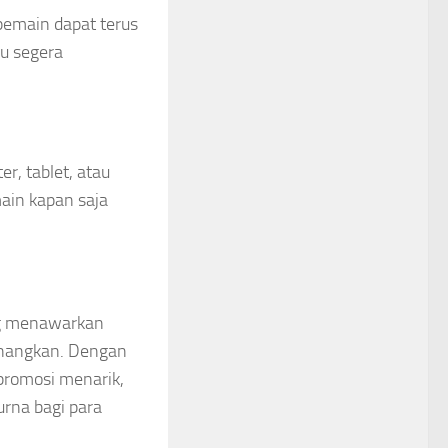
pemain dapat terus
ru segera
er, tablet, atau
ain kapan saja
ang menawarkan
nangkan. Dengan
 promosi menarik,
rna bagi para