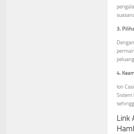
pengala
suasan
3. Pili
Dengan 
permain
peluang
4. Kea
Ion Cas
Sistem 
sehingg
Link 
Ham