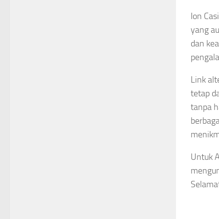
Ion Cas
yang au
dan ke
pengala
Link al
tetap d
tanpa h
berbaga
menikma
Untuk A
mengunt
Selama