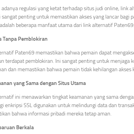
adanya regulasi yang ketat terhadap situs judi online, link a
 sangat penting untuk memastikan akses yang lancar bagi p
 adalah beberapa manfaat utama dari link alternatif Paten69
es Tanpa Pemblokiran
ternatif Paten69 memastikan bahwa pemain dapat mengakse
n terdapat pemblokiran. Ini sangat penting untuk menjaga k
an dan memastikan bahwa pemain tidak kehilangan akses 
manan yang Sama dengan Situs Utama
ternatif ini menawarkan tingkat keamanan yang sama denga
gi enkripsi SSL digunakan untuk melindungi data dan transa
kan bahwa informasi pribadi mereka tetap aman.
baruan Berkala