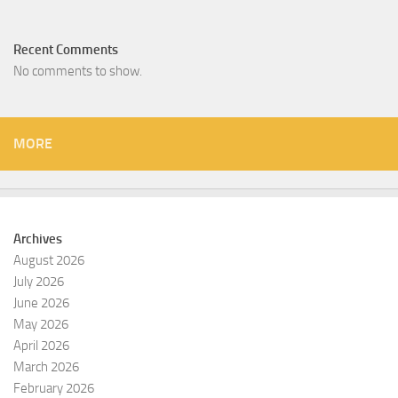
Recent Comments
No comments to show.
MORE
Archives
August 2026
July 2026
June 2026
May 2026
April 2026
March 2026
February 2026