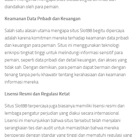
diandalkan oleh para pemain.
Keamanan Data Pribadi dan Keuangan
Salah satu alasan utama mengapa situs Slot88 begitu dipercaya
adalah karena komitmen mereka terhadap keamanan data pribadi
dan keuangan para pemain. Situs ini menggunakan teknologi
enkripsi tingkat tinggi untuk melindungi informasi sensitif para
pemain, seperti data pribadi dan detail keuangan, dari akses yang
tidak sah. Dengan demikian, para pemain dapat bermain dengan
tenang tanpa perlu khawatir tentang kerahasiaan dan keamanan
informasi mereka.
Lisensi Resmi dan Regulasi Ketat
Situs Slot88 terpercaya juga biasanya memiliki lisensi resmi dari
lembaga pengatur perjudian yang diakui secara internasional.
Lisensi ini menunjukkan bahwa situs tersebut telah menjalani
serangkaian tes dan audit untuk memastikan bahwa mereka
beroperasi dengan standar yang tinggi dan mematuhi regulasi yang