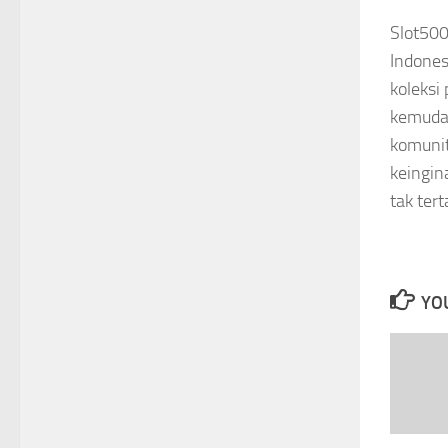
Slot500
Indones
koleksi
kemudah
komuni
keingin
tak ter
YOU