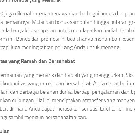
0 juga dikenal karena menawarkan berbagai bonus dan pro
ra pemainnya. Mulai dari bonus sambutan hingga putaran gr
, ada banyak kesempatan untuk mendapatkan hadiah tamba
form ini. Bonus dan promosi ini tidak hanya menambah kes
etapi juga meningkatkan peluang Anda untuk menang.
tas yang Ramah dan Bersahabat
permainan yang menarik dan hadiah yang menggiurkan, Slo
i komunitas yang ramah dan bersahabat. Anda dapat berint
lain dari berbagai belahan dunia, berbagi pengalaman dan tip
ikan dukungan. Hal ini menciptakan atmosfer yang menye
ur, di mana Anda dapat merasakan sensasi taruhan online 
ingi sambil menjalin persahabatan baru.
ulan