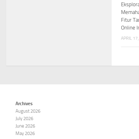
Eksplora
Memaha
Fitur T
Online 
APRIL 17
Archives
August 2026
July 2026
June 2026
May 2026