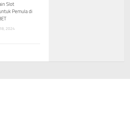
in Slot
untuk Pemula di
BET
8, 2024