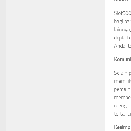
Slot500
bagi pa
lainnya
di plat
Anda, t
Komuni
Selain 
memilik
pemain 
member
menghib
tertand
Kesimp