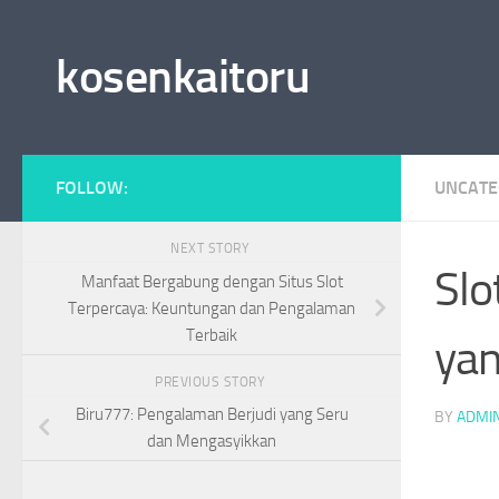
Skip to content
kosenkaitoru
FOLLOW:
UNCATE
NEXT STORY
Slo
Manfaat Bergabung dengan Situs Slot
Terpercaya: Keuntungan dan Pengalaman
Terbaik
yan
PREVIOUS STORY
Biru777: Pengalaman Berjudi yang Seru
BY
ADMI
dan Mengasyikkan