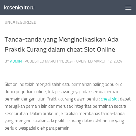
kosenkaitoru
Skip to content
UNCATEGORIZED
Tanda-tanda yang Mengindikasikan Ada
Praktik Curang dalam cheat Slot Online
BY
ADMIN
· PUBLISHED
MARCH 11, 2024
· UPDATED
MARCH 12, 2024
Slot online telah menjadi salah satu permainan paling populer di
dunia perjudian online, tetapi sayangnya, tidak semua pemain
bermain dengan jujur. Praktik curang dalam bentuk
cheat slot
dapat
merugikan pemain lain dan merusak integritas permainan secara
keseluruhan. Dalam artikel ini, kita akan membahas tanda-tanda
yang mengindikasikan ada praktik curang dalam slot online yang
perlu diwaspadai oleh para pemain.