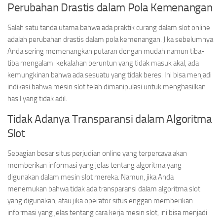
Perubahan Drastis dalam Pola Kemenangan
Salah satu tanda utama bahwa ada praktik curang dalam slot online
adalah perubahan drastis dalam pola kemenangan. Jika sebelumnya
Anda sering memenangkan putaran dengan mudah namun tiba-
tiba mengalami kekalahan beruntun yang tidak masuk akal, ada
kemungkinan bahwa ada sesuatu yang tidak beres. Ini bisa menjadi
indikasi bahwa mesin slot telah dimanipulasi untuk menghasilkan
hasil yang tidak adil.
Tidak Adanya Transparansi dalam Algoritma
Slot
Sebagian besar situs perjudian online yang terpercaya akan
memberikan informasi yang jelas tentang algoritma yang
digunakan dalam mesin slot mereka. Namun, jika Anda
menemukan bahwa tidak ada transparansi dalam algoritma slot
yang digunakan, atau jika operator situs enggan memberikan
informasi yang jelas tentang cara kerja mesin slot, ini bisa menjadi