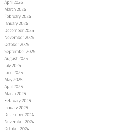
April 2026
March 2026
February 2026
January 2026
December 2025
November 2025
October 2025
September 2025
August 2025
July 2025
June 2025
May 2025
April 2025
March 2025
February 2025
January 2025
December 2024
November 2024
October 2024