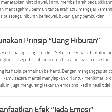
menetapkan niat di awal, kamu memberi arah pada pikiran
kan mencegahmu bermain tanpa arah atau mengejar kemena
slot sebagai hiburan berjadwal, bukan ajang pembuktian.
unakan Prinsip “Uang Hiburan”
i sederhana tapi sangat efektif. Sebelum bermain, tentukan 
langkan — seperti saat menonton film atau makan di restora
ng itu habis, permainan berhenti. Dengan menganggap sald
”, kamu secara mental menyiapkan diri untuk menikmati pro
sil. Ini juga mengurangi tekanan emosional ketika hasil tidak
anfaatkan Efek “Jeda Emosi”