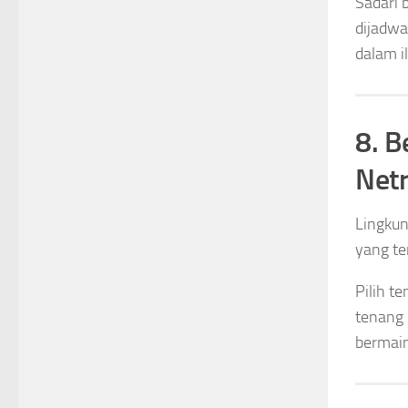
Sadari 
dijadwa
dalam i
8. B
Netr
Lingkun
yang te
Pilih t
tenang
bermain