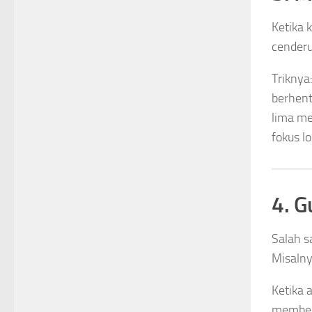
Ketika 
cenderu
Triknya
berhent
lima me
fokus lo
4. 
Salah s
Misalny
Ketika 
memberi