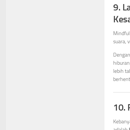
9. L
Kes
Mindful
suara, v
Dengan 
hiburan
lebih t
berhent
10. 
Kebanya
adalah