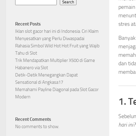
Search
pemain 
menuntu
stres a
Recent Posts
Iklan slot gacor hari ini di Indonesia: Ciri Klaim
Banyak 
Menyesatkan yang Perlu Diwaspadai
menjaga
Rahasia Simbol Wild Hot Hot Fruit yang Wajib
Tahu di Slot
memaham
Trik Mendapatkan Multiplier X500 di Game
dan tid
Habanero via Slot
membant
Detik-Detik Menegangkan Dapat
Sensational di Angkasa17
Memahami Payline Diagonal pada Slot Gacor
Modern
1. T
Sebelu
Recent Comments
hari ini?
No comments to show.