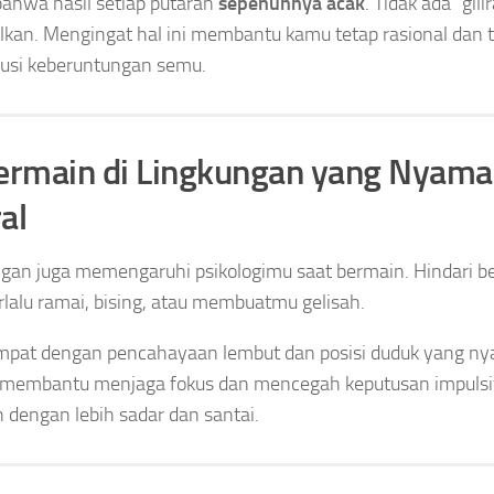
bahwa hasil setiap putaran
sepenuhnya acak
. Tidak ada “gi
lkan. Mengingat hal ini membantu kamu tetap rasional dan t
lusi keberuntungan semu.
ermain di Lingkungan yang Nyama
al
gan juga memengaruhi psikologimu saat bermain. Hindari b
rlalu ramai, bising, atau membuatmu gelisah.
empat dengan pencahayaan lembut dan posisi duduk yang n
 membantu menjaga fokus dan mencegah keputusan impulsi
 dengan lebih sadar dan santai.