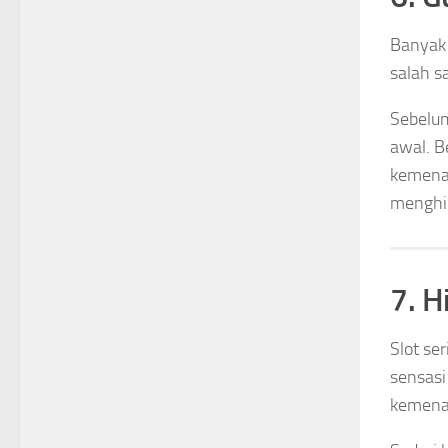
Banyak 
salah s
Sebelum
awal. B
kemenan
menghin
7. H
Slot se
sensasi
kemena