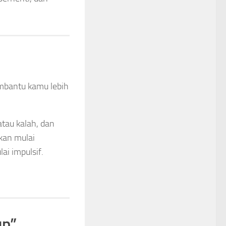
mbantu kamu lebih
tau kalah, dan
kan mulai
i impulsif.
up”