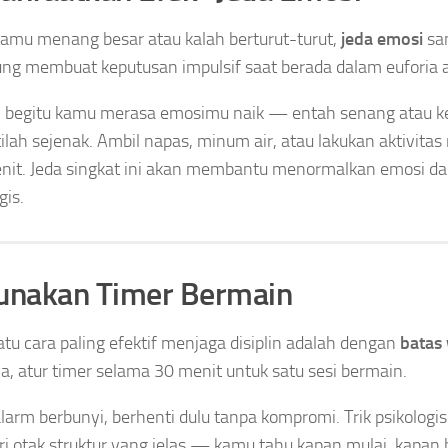
kamu menang besar atau kalah berturut-turut,
jeda emosi
san
ng membuat keputusan impulsif saat berada dalam euforia at
: begitu kamu merasa emosimu naik — entah senang atau 
ilah sejenak. Ambil napas, minum air, atau lakukan aktivitas
nit. Jeda singkat ini akan membantu menormalkan emosi 
gis.
Gunakan Timer Bermain
atu cara paling efektif menjaga disiplin adalah dengan
batas
a, atur timer selama 30 menit untuk satu sesi bermain.
alarm berbunyi, berhenti dulu tanpa kompromi. Trik psikologis
 otak struktur yang jelas — kamu tahu kapan mulai, kapan 