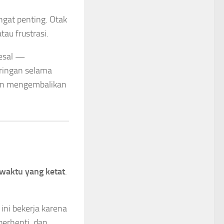
gat penting. Otak
au frustrasi.
kesal —
 ringan selama
dan mengembalikan
 waktu yang ketat
.
 ini bekerja karena
berhenti, dan