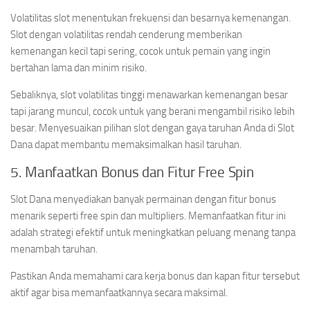
Volatilitas slot menentukan frekuensi dan besarnya kemenangan.
Slot dengan volatilitas rendah cenderung memberikan
kemenangan kecil tapi sering, cocok untuk pemain yang ingin
bertahan lama dan minim risiko.
Sebaliknya, slot volatilitas tinggi menawarkan kemenangan besar
tapi jarang muncul, cocok untuk yang berani mengambil risiko lebih
besar. Menyesuaikan pilihan slot dengan gaya taruhan Anda di Slot
Dana dapat membantu memaksimalkan hasil taruhan.
5. Manfaatkan Bonus dan Fitur Free Spin
Slot Dana menyediakan banyak permainan dengan fitur bonus
menarik seperti free spin dan multipliers. Memanfaatkan fitur ini
adalah strategi efektif untuk meningkatkan peluang menang tanpa
menambah taruhan.
Pastikan Anda memahami cara kerja bonus dan kapan fitur tersebut
aktif agar bisa memanfaatkannya secara maksimal.