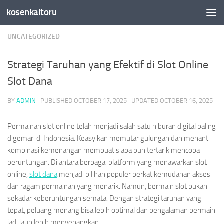
kosenkaitoru
Skip to content
UNCATEGORIZED
Strategi Taruhan yang Efektif di Slot Online
Slot Dana
BY
ADMIN
· PUBLISHED
OCTOBER 17, 2025
· UPDATED
OCTOBER 16, 2025
Permainan slot online telah menjadi salah satu hiburan digital paling
digemari di Indonesia. Keasyikan memutar gulungan dan menanti
kombinasi kemenangan membuat siapa pun tertarik mencoba
peruntungan. Di antara berbagai platform yang menawarkan slot
online,
slot dana
menjadi pilihan populer berkat kemudahan akses
dan ragam permainan yang menarik. Namun, bermain slot bukan
sekadar keberuntungan semata. Dengan strategi taruhan yang
tepat, peluang menang bisa lebih optimal dan pengalaman bermain
jadi jauh lebih menyenangkan.