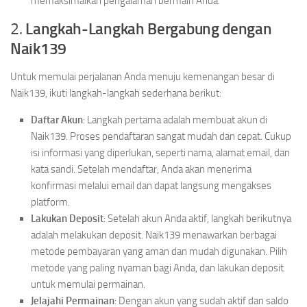
memaksimalkan pengalaman bermain Anda.
2.
Langkah-Langkah Bergabung dengan
Naik139
Untuk memulai perjalanan Anda menuju kemenangan besar di
Naik139, ikuti langkah-langkah sederhana berikut:
Daftar Akun
: Langkah pertama adalah membuat akun di
Naik139. Proses pendaftaran sangat mudah dan cepat. Cukup
isi informasi yang diperlukan, seperti nama, alamat email, dan
kata sandi. Setelah mendaftar, Anda akan menerima
konfirmasi melalui email dan dapat langsung mengakses
platform.
Lakukan Deposit
: Setelah akun Anda aktif, langkah berikutnya
adalah melakukan deposit. Naik139 menawarkan berbagai
metode pembayaran yang aman dan mudah digunakan. Pilih
metode yang paling nyaman bagi Anda, dan lakukan deposit
untuk memulai permainan.
Jelajahi Permainan
: Dengan akun yang sudah aktif dan saldo