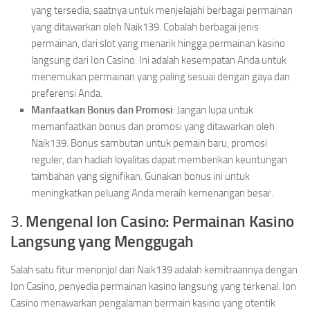
yang tersedia, saatnya untuk menjelajahi berbagai permainan
yang ditawarkan oleh Naik139. Cobalah berbagai jenis
permainan, dari slot yang menarik hingga permainan kasino
langsung dari Ion Casino. Ini adalah kesempatan Anda untuk
menemukan permainan yang paling sesuai dengan gaya dan
preferensi Anda.
Manfaatkan Bonus dan Promosi
: Jangan lupa untuk
memanfaatkan bonus dan promosi yang ditawarkan oleh
Naik139. Bonus sambutan untuk pemain baru, promosi
reguler, dan hadiah loyalitas dapat memberikan keuntungan
tambahan yang signifikan. Gunakan bonus ini untuk
meningkatkan peluang Anda meraih kemenangan besar.
3.
Mengenal Ion Casino: Permainan Kasino
Langsung yang Menggugah
Salah satu fitur menonjol dari Naik139 adalah kemitraannya dengan
Ion Casino, penyedia permainan kasino langsung yang terkenal. Ion
Casino menawarkan pengalaman bermain kasino yang otentik