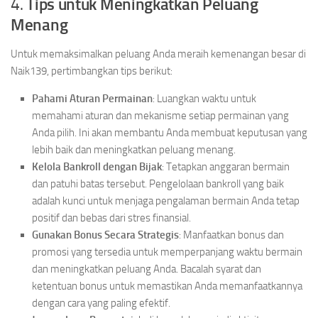
4.
Tips untuk Meningkatkan Peluang
Menang
Untuk memaksimalkan peluang Anda meraih kemenangan besar di
Naik139, pertimbangkan tips berikut:
Pahami Aturan Permainan
: Luangkan waktu untuk
memahami aturan dan mekanisme setiap permainan yang
Anda pilih. Ini akan membantu Anda membuat keputusan yang
lebih baik dan meningkatkan peluang menang.
Kelola Bankroll dengan Bijak
: Tetapkan anggaran bermain
dan patuhi batas tersebut. Pengelolaan bankroll yang baik
adalah kunci untuk menjaga pengalaman bermain Anda tetap
positif dan bebas dari stres finansial.
Gunakan Bonus Secara Strategis
: Manfaatkan bonus dan
promosi yang tersedia untuk memperpanjang waktu bermain
dan meningkatkan peluang Anda. Bacalah syarat dan
ketentuan bonus untuk memastikan Anda memanfaatkannya
dengan cara yang paling efektif.