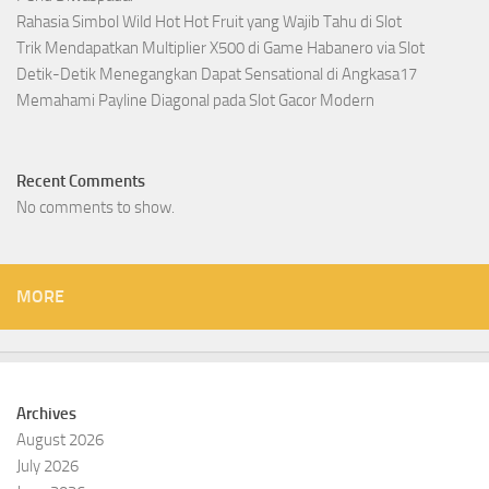
Rahasia Simbol Wild Hot Hot Fruit yang Wajib Tahu di Slot
Trik Mendapatkan Multiplier X500 di Game Habanero via Slot
Detik-Detik Menegangkan Dapat Sensational di Angkasa17
Memahami Payline Diagonal pada Slot Gacor Modern
Recent Comments
No comments to show.
MORE
Archives
August 2026
July 2026