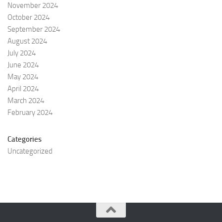
November 2024
October 2024
September 2024
August 2024
July 2024
June 2024
May 2024
April 2024
March 2024
February 2024
Categories
Uncategorized