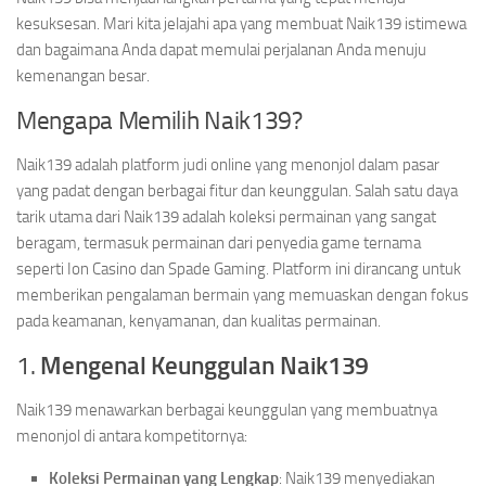
kesuksesan. Mari kita jelajahi apa yang membuat Naik139 istimewa
dan bagaimana Anda dapat memulai perjalanan Anda menuju
kemenangan besar.
Mengapa Memilih Naik139?
Naik139 adalah platform judi online yang menonjol dalam pasar
yang padat dengan berbagai fitur dan keunggulan. Salah satu daya
tarik utama dari Naik139 adalah koleksi permainan yang sangat
beragam, termasuk permainan dari penyedia game ternama
seperti Ion Casino dan Spade Gaming. Platform ini dirancang untuk
memberikan pengalaman bermain yang memuaskan dengan fokus
pada keamanan, kenyamanan, dan kualitas permainan.
1.
Mengenal Keunggulan Naik139
Naik139 menawarkan berbagai keunggulan yang membuatnya
menonjol di antara kompetitornya:
Koleksi Permainan yang Lengkap
: Naik139 menyediakan