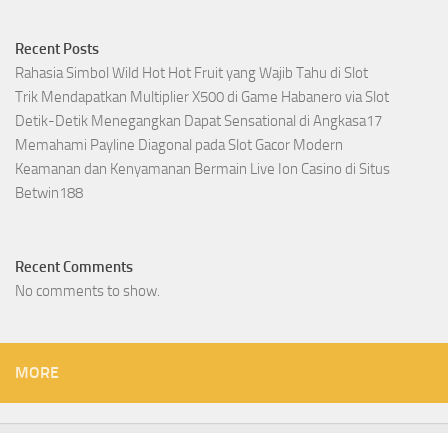
Recent Posts
Rahasia Simbol Wild Hot Hot Fruit yang Wajib Tahu di Slot
Trik Mendapatkan Multiplier X500 di Game Habanero via Slot
Detik-Detik Menegangkan Dapat Sensational di Angkasa17
Memahami Payline Diagonal pada Slot Gacor Modern
Keamanan dan Kenyamanan Bermain Live Ion Casino di Situs
Betwin188
Recent Comments
No comments to show.
MORE