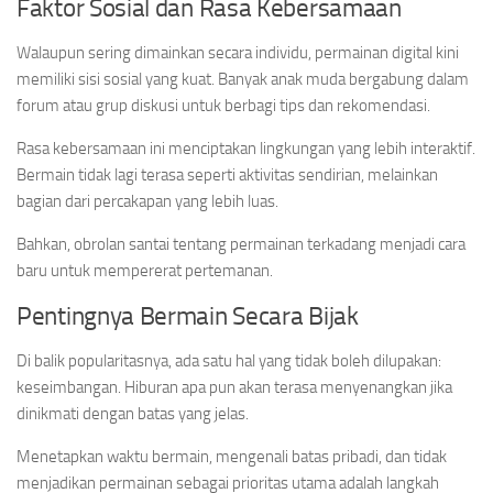
Faktor Sosial dan Rasa Kebersamaan
Walaupun sering dimainkan secara individu, permainan digital kini
memiliki sisi sosial yang kuat. Banyak anak muda bergabung dalam
forum atau grup diskusi untuk berbagi tips dan rekomendasi.
Rasa kebersamaan ini menciptakan lingkungan yang lebih interaktif.
Bermain tidak lagi terasa seperti aktivitas sendirian, melainkan
bagian dari percakapan yang lebih luas.
Bahkan, obrolan santai tentang permainan terkadang menjadi cara
baru untuk mempererat pertemanan.
Pentingnya Bermain Secara Bijak
Di balik popularitasnya, ada satu hal yang tidak boleh dilupakan:
keseimbangan. Hiburan apa pun akan terasa menyenangkan jika
dinikmati dengan batas yang jelas.
Menetapkan waktu bermain, mengenali batas pribadi, dan tidak
menjadikan permainan sebagai prioritas utama adalah langkah