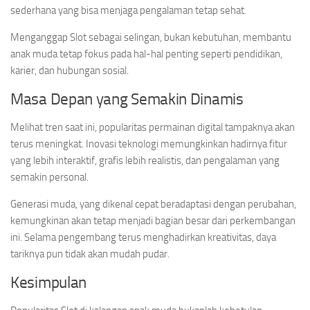
sederhana yang bisa menjaga pengalaman tetap sehat.
Menganggap Slot sebagai selingan, bukan kebutuhan, membantu
anak muda tetap fokus pada hal-hal penting seperti pendidikan,
karier, dan hubungan sosial.
Masa Depan yang Semakin Dinamis
Melihat tren saat ini, popularitas permainan digital tampaknya akan
terus meningkat. Inovasi teknologi memungkinkan hadirnya fitur
yang lebih interaktif, grafis lebih realistis, dan pengalaman yang
semakin personal.
Generasi muda, yang dikenal cepat beradaptasi dengan perubahan,
kemungkinan akan tetap menjadi bagian besar dari perkembangan
ini. Selama pengembang terus menghadirkan kreativitas, daya
tariknya pun tidak akan mudah pudar.
Kesimpulan