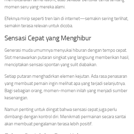
momen seru yang mereka alami.
Efeknya mirip seperti tren lain di internet—semakin sering terlihat,
semakin terasa relevan untuk dicoba.
Sensasi Cepat yang Menghibur
Generasi muda umumnya menyukai hiburan dengan tempo cepat.
Slot menawarkan putaran singkat yang langsung memberikan hasil,
menciptakan sensasi spontan yang sulit diabaikan.
Setiap putaran menghadirkan elemen kejutan. Ada rasa penasaran
yang membuat pemain ingin melihat apa yang terjadi selanjutnya.
Bagi sebagian orang, momen-momen inilah yang menjadi sumber
kesenangan.
Namun penting untuk diingat bahwa sensasi cepat juga perlu
diimbangi dengan kontrol diri. Menikmati permainan secara santai
akan membuat pengalaman terasa lebih positif.