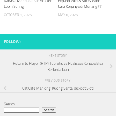
Rahasia Mendapatkan Scatter
Expand Wild & Sticky Wild:
Lebih Sering
Cara Kerjanya di Menang77
OCTOBER 1, 2025
MAY 6, 2025
FOLLOW:
NEXT STORY
Return to Player (RTP) Teoretis vs Realisasi: Kenapa Bisa
Berbeda Jauh
PREVIOUS STORY
Cat Cafe Mahjong: Kucing Santai Jackpot Slot!
Search
Search